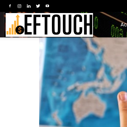
Ac
EFTouch