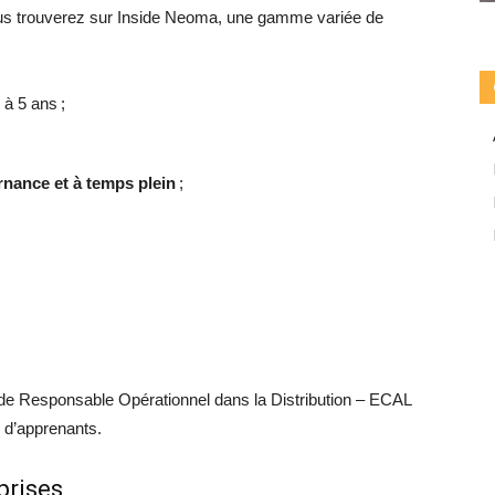
 vous trouverez sur Inside Neoma, une gamme variée de
à 5 ans ;
rnance et à temps plein
;
e Responsable Opérationnel dans la Distribution – ECAL
 d’apprenants.
prises